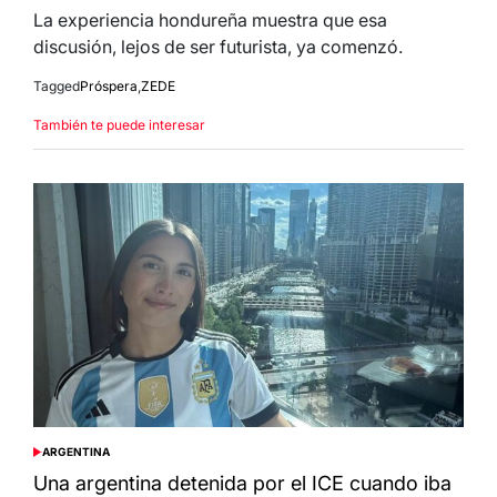
La experiencia hondureña muestra que esa
discusión, lejos de ser futurista, ya comenzó.
Tagged
Próspera
,
ZEDE
También te puede interesar
ARGENTINA
POSTED
IN
Una argentina detenida por el ICE cuando iba