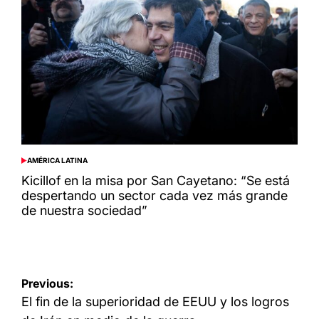
AMÉRICA LATINA
POSTED
IN
Kicillof en la misa por San Cayetano: “Se está
despertando un sector cada vez más grande
de nuestra sociedad”
Navegación
Previous:
de
El fin de la superioridad de EEUU y los logros