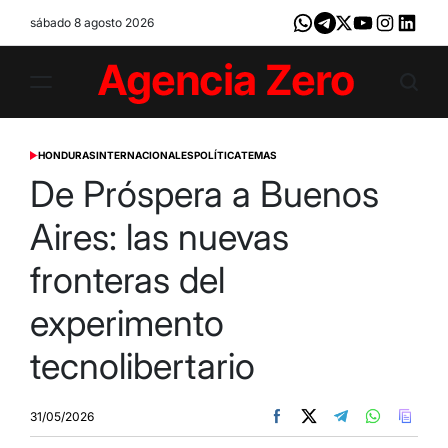
Skip
sábado 8 agosto 2026
Whatsapp
Telegram
X
Youtube
Instagram
LinkedI
to
content
Agencia
Zero
HONDURAS
INTERNACIONALES
POLÍTICA
TEMAS
POSTED
IN
De Próspera a Buenos
Aires: las nuevas
fronteras del
experimento
tecnolibertario
31/05/2026