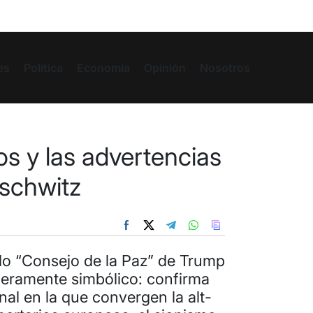
es
Política
Economía
Opinión
Nosotros
os y las advertencias
schwitz
ado “Consejo de la Paz” de Trump
meramente simbólico: confirma
nal en la que convergen la alt-