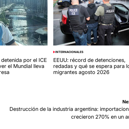
INTERNACIONALES
POSTED
IN
 detenida por el ICE
EEUU: récord de detenciones,
er el Mundial lleva
redadas y qué se espera para l
resa
migrantes agosto 2026
Ne
Destrucción de la industria argentina: importacio
crecieron 270% en un a