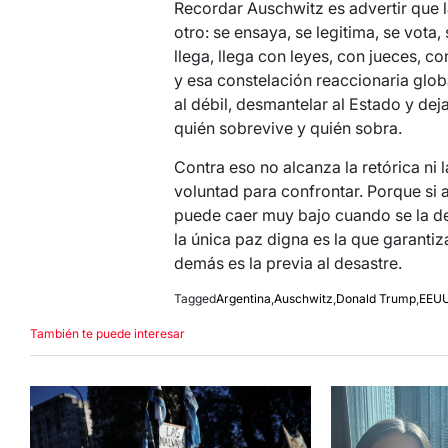
Recordar Auschwitz es advertir que l
otro: se ensaya, se legitima, se vota
llega, llega con leyes, con jueces, 
y esa constelación reaccionaria glob
al débil, desmantelar al Estado y dej
quién sobrevive y quién sobra.
Contra eso no alcanza la retórica ni 
voluntad para confrontar. Porque si
puede caer muy bajo cuando se la deja
la única paz digna es la que garanti
demás es la previa al desastre.
Tagged
Argentina
,
Auschwitz
,
Donald Trump
,
EEU
También te puede interesar