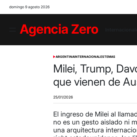
Skip
domingo 9 agosto 2026
to
content
Internacional
Menu
Agencia
Zero
ARGENTINA
INTERNACIONALES
TEMAS
POSTED
IN
Milei, Trump, Dav
que vienen de Au
25/01/2026
El ingreso de Milei al llam
no es un gesto aislado ni 
una arquitectura internacio