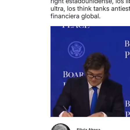
right estadounidense, los l
ultra, los think tanks antie
financiera global.
Silvia Abaca