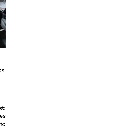
os
xt:
nes
ño