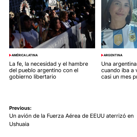
AMÉRICA LATINA
ARGENTINA
POSTED
POSTED
IN
IN
La fe, la necesidad y el hambre
Una argentina
del pueblo argentino con el
cuando iba a v
gobierno libertario
casi un mes p
Navegación
Previous:
de
Un avión de la Fuerza Aérea de EEUU aterrizó en
entradas
Ushuaia