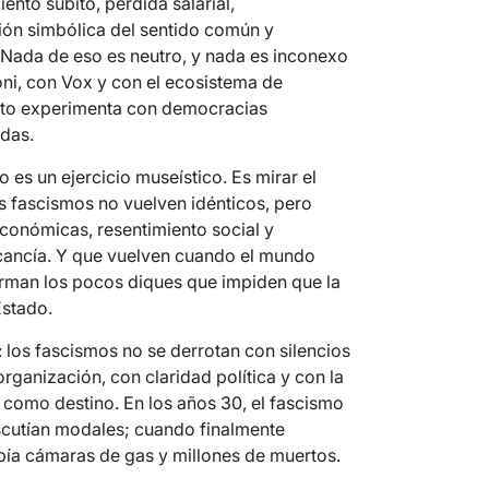
nto súbito, pérdida salarial,
ción simbólica del sentido común y
s. Nada de eso es neutro, y nada es inconexo
ni, con Vox y con el ecosistema de
rato experimenta con democracias
das.
 es un ejercicio museístico. Es mirar el
s fascismos no vuelven idénticos, pero
conómicas, resentimiento social y
cancía. Y que vuelven cuando el mundo
arman los pocos diques que impiden que la
Estado.
: los fascismos no se derrotan con silencios
rganización, con claridad política y con la
d como destino. En los años 30, el fascismo
scutían modales; cuando finalmente
bía cámaras de gas y millones de muertos.