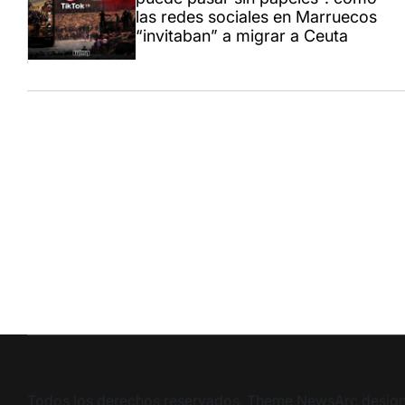
las redes sociales en Marruecos
“invitaban” a migrar a Ceuta
Todos los derechos reservados. Theme NewsArc desig