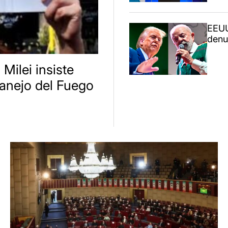
EEUU
denun
 Milei insiste
anejo del Fuego