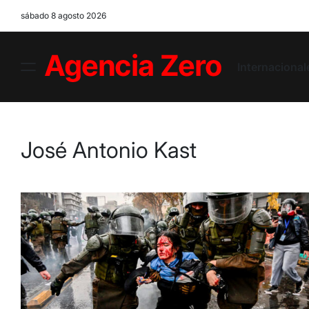
Skip
sábado 8 agosto 2026
to
content
Internacional
Menu
Agencia
Zero
José Antonio Kast