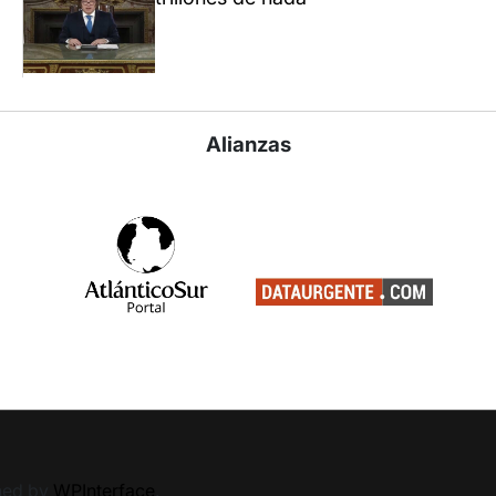
Alianzas
ned by
WPInterface
.