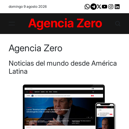
Skip
domingo 9 agosto 2026
Whatsapp
Telegram
X
Youtube
Instagram
LinkedI
to
content
Agencia
Zero
Agencia Zero
Noticias del mundo desde América
Latina