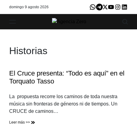
Skip
domingo 9 agosto 2026
Whatsapp
Telegram
X
Youtube
Instagram
LinkedI
to
content
Agencia
Zero
Historias
El Cruce presenta: “Todo es aquí” en el
Torquato Tasso
La propuesta recorre los caminos de toda nuestra
música sin fronteras de géneros ni de tiempos. Un
CRUCE de caminos…
Leer más >>