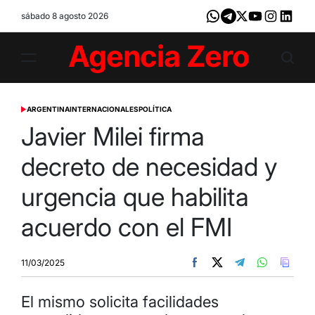
Skip
sábado 8 agosto 2026
Whatsapp
Telegram
X
Youtube
Instagram
LinkedI
to
content
Agencia
Zero
ARGENTINA
INTERNACIONALES
POLÍTICA
POSTED
IN
Javier Milei firma
decreto de necesidad y
urgencia que habilita
acuerdo con el FMI
11/03/2025
El mismo solicita facilidades