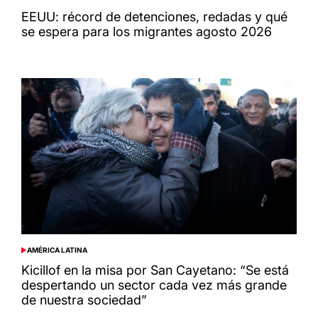
POSTED
IN
EEUU: récord de detenciones, redadas y qué
se espera para los migrantes agosto 2026
AMÉRICA LATINA
POSTED
IN
Kicillof en la misa por San Cayetano: “Se está
despertando un sector cada vez más grande
de nuestra sociedad”