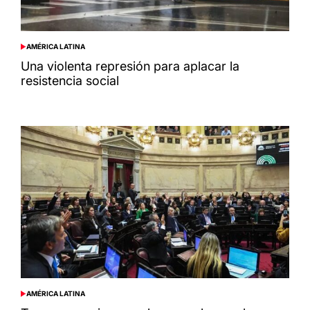
AMÉRICA LATINA
POSTED
IN
Una violenta represión para aplacar la
resistencia social
AMÉRICA LATINA
POSTED
IN