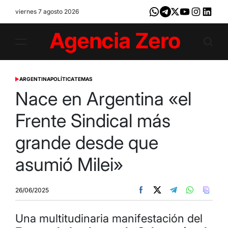
Skip
viernes 7 agosto 2026
Whatsapp
Telegram
X
Youtube
Instagram
LinkedI
to
content
Agencia
Zero
ARGENTINA
POLÍTICA
TEMAS
POSTED
IN
Nace en Argentina «el
Frente Sindical más
grande desde que
asumió Milei»
26/06/2025
Una multitudinaria manifestación del