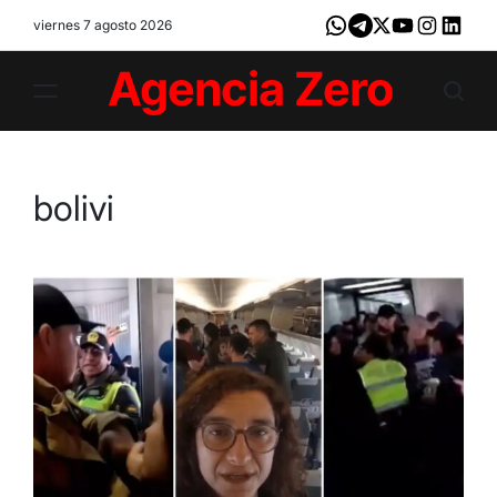
Skip
viernes 7 agosto 2026
Whatsapp
Telegram
X
Youtube
Instagram
LinkedI
to
content
Agencia
Zero
bolivi