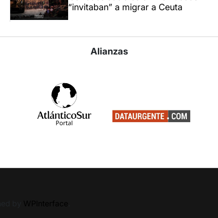
“invitaban” a migrar a Ceuta
Alianzas
ned by
WPInterface
.