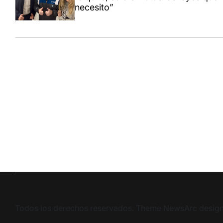
necesito”
Todos los derechos reservados. Theme NewsArc desig