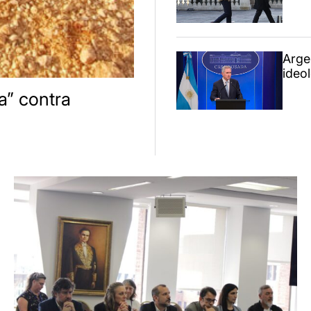
Arge
ideo
a” contra