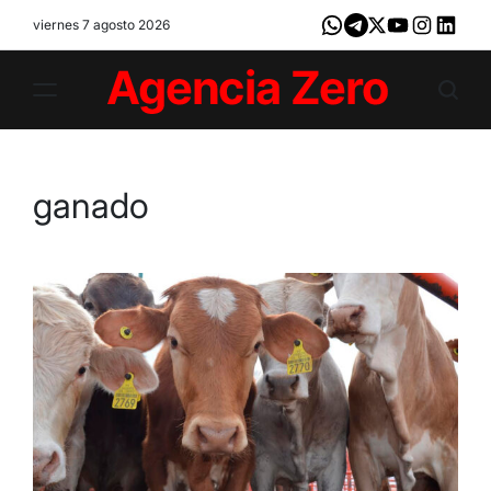
Skip
viernes 7 agosto 2026
Whatsapp
Telegram
X
Youtube
Instagram
LinkedI
to
content
Agencia
Zero
ganado