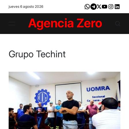
Skip
jueves 6 agosto 2026
Whatsapp
Telegram
X
Youtube
Instagram
LinkedI
to
content
Agencia
Zero
Grupo Techint