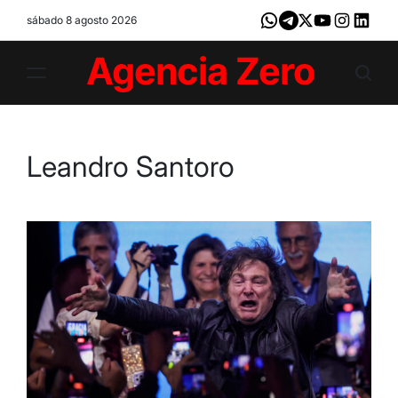
Skip
sábado 8 agosto 2026
Whatsapp
Telegram
X
Youtube
Instagram
LinkedI
to
content
Agencia
Zero
Leandro Santoro