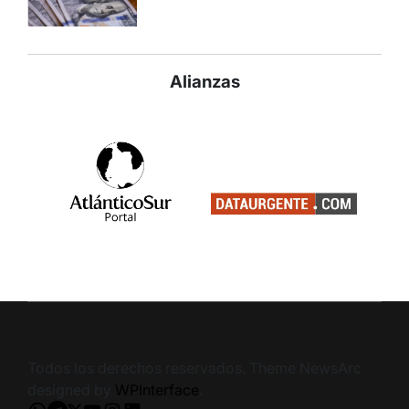
Alianzas
Todos los derechos reservados. Theme NewsArc
designed by
WPInterface
.