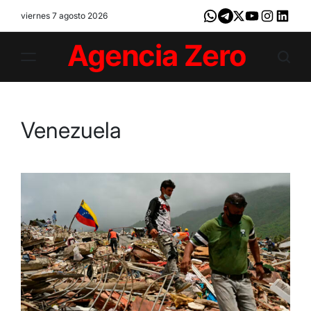
Skip
viernes 7 agosto 2026
Whatsapp
Telegram
X
Youtube
Instagram
LinkedI
to
content
Agencia
Zero
Venezuela