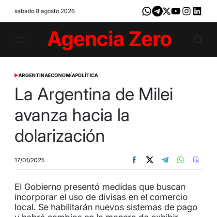
Skip
sábado 8 agosto 2026
Whatsapp
Telegram
X
Youtube
Instagram
LinkedI
to
content
Agencia
Zero
ARGENTINA
ECONOMÍA
POLÍTICA
POSTED
IN
La Argentina de Milei
avanza hacia la
dolarización
17/01/2025
El Gobierno presentó medidas que buscan
incorporar el uso de divisas en el comercio
local. Se habilitarán nuevos sistemas de pago