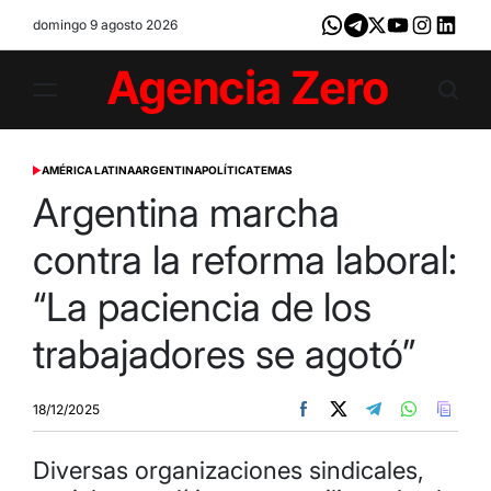
Skip
domingo 9 agosto 2026
Whatsapp
Telegram
X
Youtube
Instagram
LinkedI
to
content
Agencia
Zero
AMÉRICA LATINA
ARGENTINA
POLÍTICA
TEMAS
POSTED
IN
Argentina marcha
contra la reforma laboral:
“La paciencia de los
trabajadores se agotó”
18/12/2025
Diversas organizaciones sindicales,