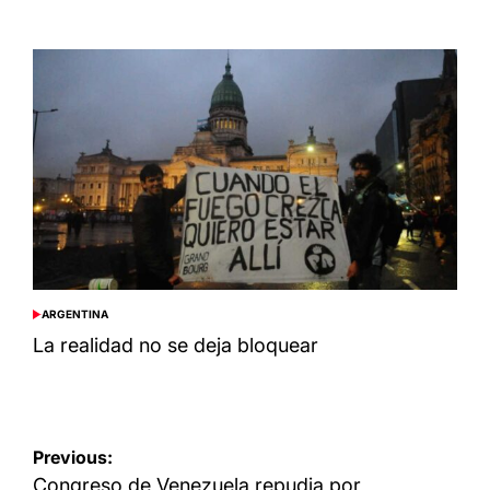
ARGENTINA
POSTED
IN
La realidad no se deja bloquear
Navegación
Previous:
de
Congreso de Venezuela repudia por