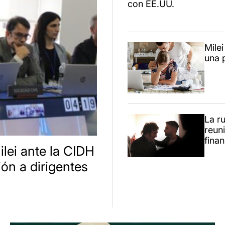
con EE.UU.
Mile
una 
La r
reuni
finan
lei ante la CIDH
ión a dirigentes