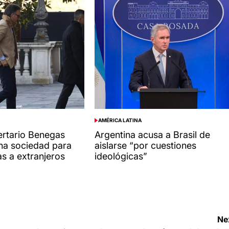
AMÉRICA LATINA
POSTED
IN
bertario Benegas
Argentina acusa a Brasil de
na sociedad para
aislarse “por cuestiones
as a extranjeros
ideológicas”
Ne