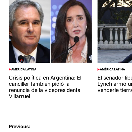
AMÉRICA LATINA
AMÉRICA LATINA
POSTED
POSTED
IN
IN
Crisis política en Argentina: El
El senador li
canciller también pidió la
Lynch armó u
renuncia de la vicepresidenta
venderle tierr
Villarruel
Navegación
Previous: