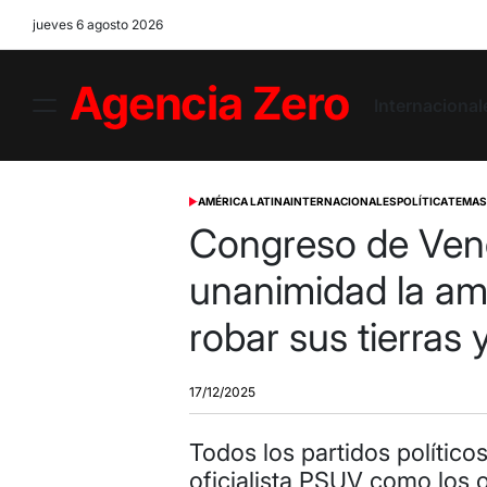
Skip
jueves 6 agosto 2026
to
content
Internacional
Menu
Agencia
Zero
AMÉRICA LATINA
INTERNACIONALES
POLÍTICA
TEMAS
POSTED
IN
Congreso de Vene
unanimidad la a
robar sus tierras 
17/12/2025
Todos los partidos político
oficialista PSUV como los 