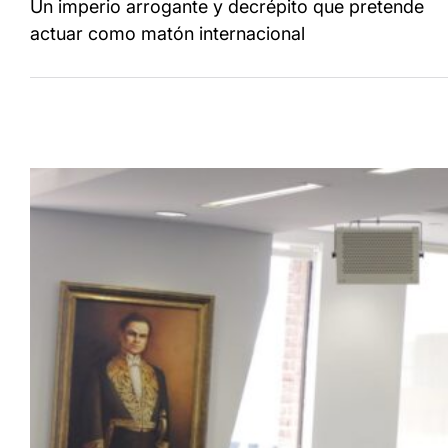
de
Un imperio arrogante y decrépito que pretende
entradas
actuar como matón internacional