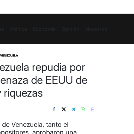
es
Política
Economía
Opinión
Nosotros
VENEZUELA
zuela repudia por
menaza de EEUU de
y riquezas
s de Venezuela, tanto el
opositores, aprobaron una