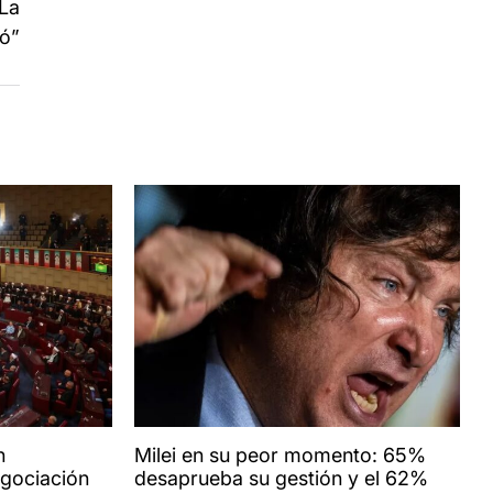
“La
tó”
n
Milei en su peor momento: 65%
egociación
desaprueba su gestión y el 62%