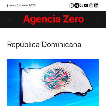
Skip
jueves 6 agosto 2026
Whatsapp
Telegram
X
Youtube
Instagram
LinkedI
to
content
Agencia
Zero
República Dominicana