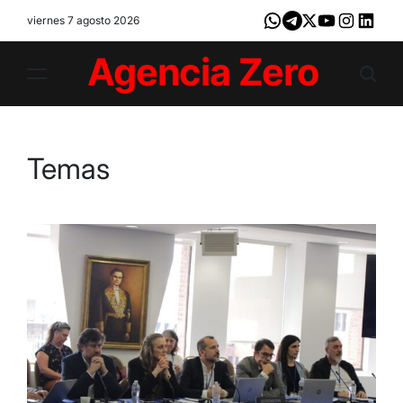
Skip
viernes 7 agosto 2026
Whatsapp
Telegram
X
Youtube
Instagram
LinkedI
to
content
Agencia
Zero
Temas