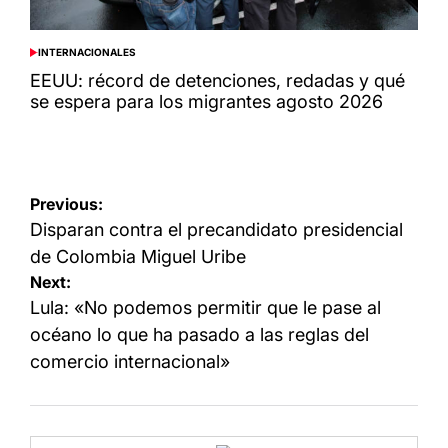
INTERNACIONALES
POSTED
IN
EEUU: récord de detenciones, redadas y qué
se espera para los migrantes agosto 2026
Navegación
Previous:
de
Disparan contra el precandidato presidencial
entradas
de Colombia Miguel Uribe
Next:
Lula: «No podemos permitir que le pase al
océano lo que ha pasado a las reglas del
comercio internacional»