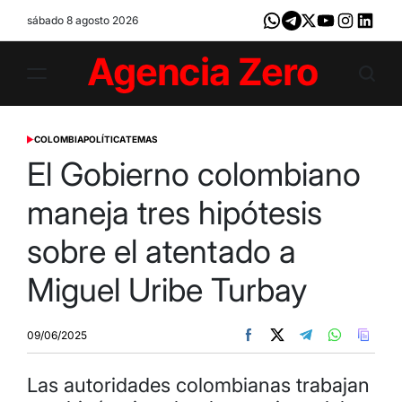
Skip
sábado 8 agosto 2026
Whatsapp
Telegram
X
Youtube
Instagram
LinkedI
to
content
Agencia
Zero
COLOMBIA
POLÍTICA
TEMAS
POSTED
IN
El Gobierno colombiano
maneja tres hipótesis
sobre el atentado a
Miguel Uribe Turbay
09/06/2025
Las autoridades colombianas trabajan