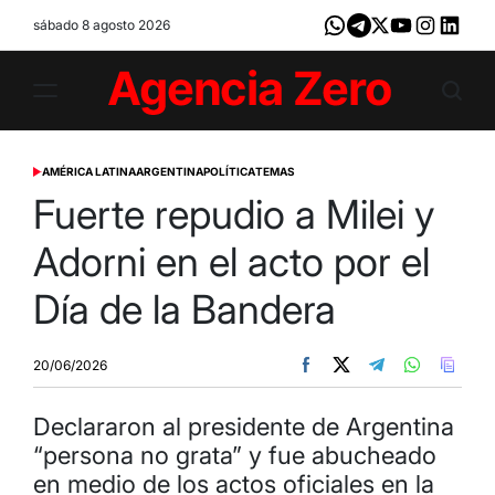
Skip
sábado 8 agosto 2026
Whatsapp
Telegram
X
Youtube
Instagram
LinkedI
to
content
Agencia
Zero
AMÉRICA LATINA
ARGENTINA
POLÍTICA
TEMAS
POSTED
IN
Fuerte repudio a Milei y
Adorni en el acto por el
Día de la Bandera
20/06/2026
Declararon al presidente de Argentina
“persona no grata” y fue abucheado
en medio de los actos oficiales en la