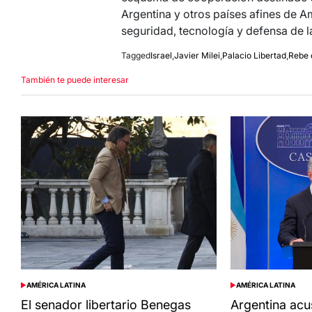
Argentina y otros países afines de 
seguridad, tecnología y defensa de 
Tagged
Israel
,
Javier Milei
,
Palacio Libertad
,
Rebe 
También te puede interesar
AMÉRICA LATINA
AMÉRICA LATINA
POSTED
POSTED
IN
IN
El senador libertario Benegas
Argentina acu