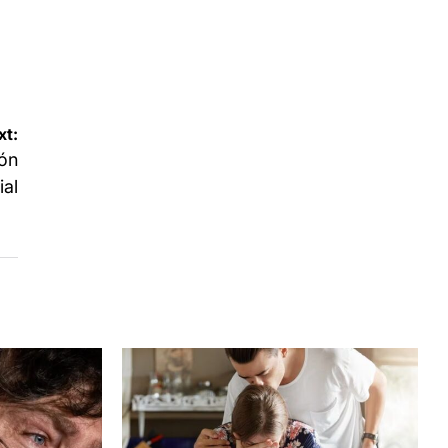
xt:
ión
ial