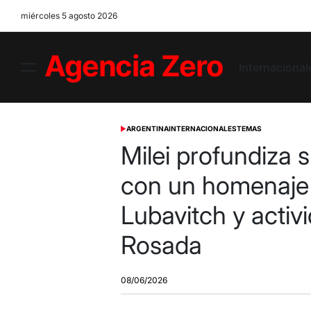
Skip
miércoles 5 agosto 2026
to
content
Internacional
Menu
Agencia
Zero
ARGENTINA
INTERNACIONALES
TEMAS
POSTED
IN
Milei profundiza s
con un homenaje 
Lubavitch y acti
Rosada
08/06/2026