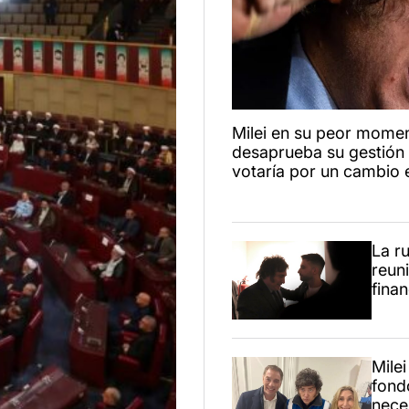
Milei en su peor mome
desaprueba su gestión
votaría por un cambio
La r
reuni
finan
Milei
fondo
nece