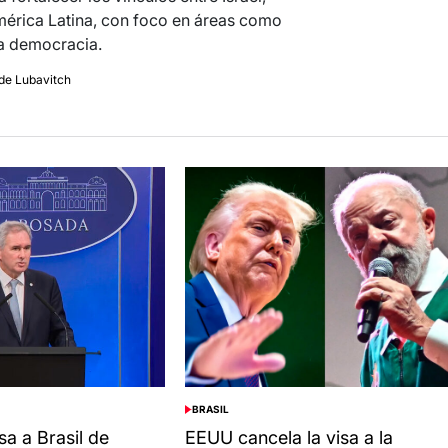
América Latina, con foco en áreas como
la democracia.
de Lubavitch
BRASIL
POSTED
IN
sa a Brasil de
EEUU cancela la visa a la