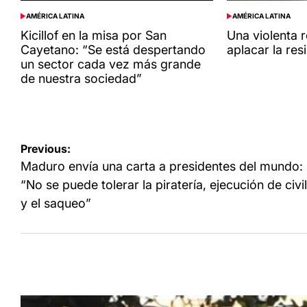
AMÉRICA LATINA
AMÉRICA LATINA
POSTED
POSTED
IN
IN
Kicillof en la misa por San
Una violenta 
Cayetano: “Se está despertando
aplacar la res
un sector cada vez más grande
de nuestra sociedad”
Navegación
Previous:
de
Maduro envía una carta a presidentes del mundo:
entradas
“No se puede tolerar la piratería, ejecución de civi
y el saqueo”