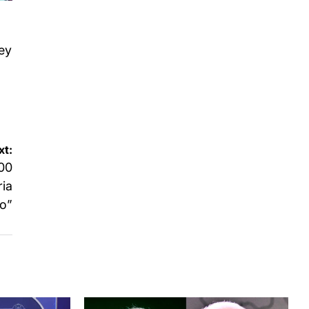
ey
xt:
000
ria
io”