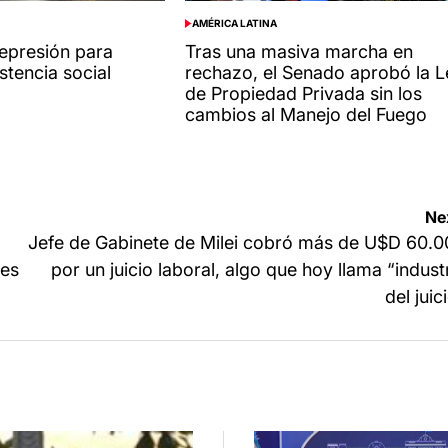
AMÉRICA LATINA
POSTED
IN
represión para
Tras una masiva marcha en
istencia social
rechazo, el Senado aprobó la L
de Propiedad Privada sin los
cambios al Manejo del Fuego
Ne
Jefe de Gabinete de Milei cobró más de U$D 60.
les
por un juicio laboral, algo que hoy llama “indust
del juic