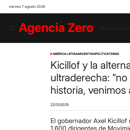
Skip
viernes 7 agosto 2026
to
content
Internacional
Menu
Agencia
Zero
AMÉRICA LATINA
ARGENTINA
POLÍTICA
TEMAS
POSTED
IN
Kicillof y la altern
ultraderecha: “no 
historia, venimos 
22/12/2025
El gobernador Axel Kicillof
1.600 dirigentes de Movimi