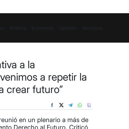
es
Política
Economía
Opinión
Nosotros
ativa a la
venimos a repetir la
a crear futuro”
 reunió en un plenario a más de
ento Derecho al Futuro. Criticó