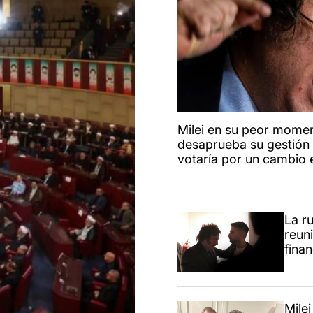
Milei en su peor mome
desaprueba su gestión
votaría por un cambio
La r
reuni
finan
Milei