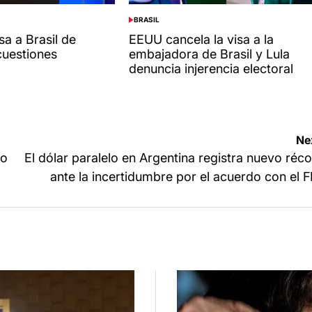
BRASIL
POSTED
IN
sa a Brasil de
EEUU cancela la visa a la
cuestiones
embajadora de Brasil y Lula
denuncia injerencia electoral
Ne
go
El dólar paralelo en Argentina registra nuevo réc
ante la incertidumbre por el acuerdo con el 