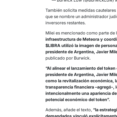
— Burwick Law (@BurwickLaw)
También solicita medidas cautelares 
que se nombre un administrador judic
inversores restantes.
Milei es mencionado como parte de l
infraestructura de Meteora y coordi
$LIBRA utilizó la imagen de persona
presidente de Argentina, Javier Mile
publicado por Burwick.
“Al alinear el lanzamiento del token 
presidente de Argentina, Javier Mil
como la revitalización económica, l
transparencia financiera –agregó-,
intencionalmente una apariencia de 
potencial económico del token”.
Además, añade el texto,
“la estrate
demandados vinculó explícitament