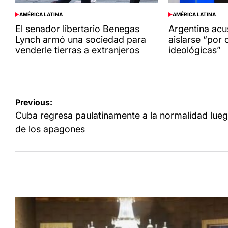
AMÉRICA LATINA
AMÉRICA LATINA
POSTED
POSTED
IN
IN
El senador libertario Benegas
Argentina acu
Lynch armó una sociedad para
aislarse “por 
venderle tierras a extranjeros
ideológicas”
Navegación
Previous:
de
Cuba regresa paulatinamente a la normalidad lue
entradas
de los apagones