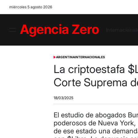
Skip
miércoles 5 agosto 2026
to
content
Internacional
Menu
Agencia
Zero
ARGENTINA
INTERNACIONALES
POSTED
IN
La criptoestafa $
Corte Suprema d
18/03/2025
El estudio de abogados Bu
poderosos de Nueva York, 
de ese estado una demanda 