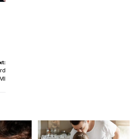
xt:
ord
FMI