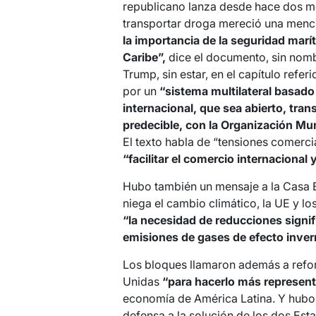
republicano lanza desde hace dos me
transportar droga mereció una menc
la importancia de la seguridad marít
Caribe”,
dice el documento, sin nom
Trump, sin estar, en el capítulo ref
por un
“sistema multilateral basad
internacional, que sea abierto, tran
predecible, con la Organización Mu
El texto habla de “tensiones comerci
“facilitar el comercio internacional
Hubo también un mensaje a la Casa B
niega el cambio climático, la UE y l
“la necesidad de reducciones signif
emisiones de gases de efecto inver
Los bloques llamaron además a refo
Unidas
“para hacerlo más represent
economía de América Latina. Y hubo 
defensa a la solución de los dos Est