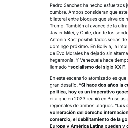
Pedro Sánchez ha hecho esfuerzos jun
cumbre. Ambos consideran que este 
bilateral entre bloques que sirva de 
Trump. También al avance de la ultr
Javier Milei, y Chile, donde los son
Antonio Kast posibilidades serias de 
domingo próximo. En Bolivia, la imp
de Evo Morales ha dejado sin alternat
hegemonía. Y Venezuela hace tiempo 
llamado
“socialismo del siglo XXI”.
En este escenario atomizado es que l
gran desafío.
“Si hace dos años la 
política, hoy es un imperativo geoe
cita que en 2023 reunió en Bruselas 
regionales de ambos bloques.
“Los 
vulneración del derecho internaciona
comercio, el debilitamiento de la 
Europa y América Latina pueden y d