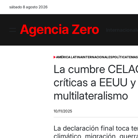
Skip
sábado 8 agosto 2026
to
content
Internacional
Menu
Agencia
Zero
AMÉRICA LATINA
INTERNACIONALES
POLÍTICA
TEMAS
POSTED
IN
La cumbre CELAC
críticas a EEUU y
multilateralismo
10/11/2025
La declaración final toca 
climático, migración, guer