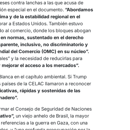
ses contra lanchas a las que acusa de
ión especial en el documento.
“Abordamos
ima y de la estabilidad regional en el
brar a Estados Unidos. También estuvo
erido al comercio, donde los bloques abogan
o en normas, sustentado en el derecho
sparente, inclusivo, no discriminatorio y
ndial del Comercio (OMC) en su núcleo”.
ales” y la necesidad de reducirlas para
 y mejorar el acceso a los mercados”.
lanca en el capítulo ambiental. Si Trump
os países de la CELAC llamaron a reconocer
icativas, rápidas y sostenidas de las
nadero”.
rmar el Consejo de Seguridad de Naciones
ativo”,
un viejo anhelo de Brasil, la mayor
referencias a la guerra en Gaza, con una
ados, y “una profunda preocupación por la