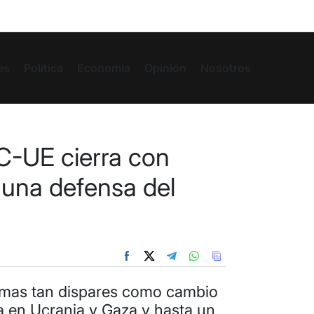
es
Política
Economía
Opinión
Nosotros
-UE cierra con
 una defensa del
temas tan dispares como cambio
ra en Ucrania y Gaza y hasta un