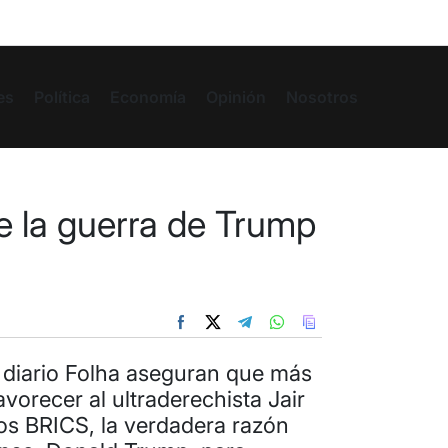
es
Política
Economía
Opinión
Nosotros
e la guerra de Trump
 diario Folha aseguran que más
avorecer al ultraderechista Jair
os BRICS, la verdadera razón