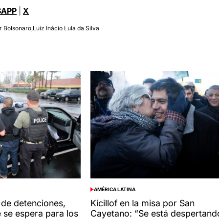
APP
|
X
r Bolsonaro
,
Luiz Inácio Lula da Silva
AMÉRICA LATINA
POSTED
IN
de detenciones,
Kicillof en la misa por San
 se espera para los
Cayetano: “Se está despertand