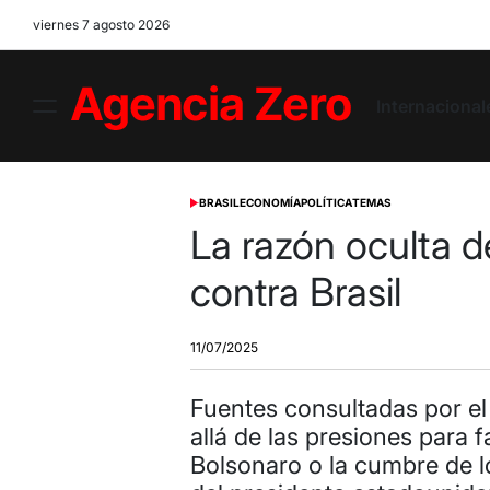
Skip
viernes 7 agosto 2026
to
content
Internacional
Menu
Agencia
Zero
BRASIL
ECONOMÍA
POLÍTICA
TEMAS
POSTED
IN
La razón oculta d
contra Brasil
11/07/2025
Fuentes consultadas por el
allá de las presiones para f
Bolsonaro o la cumbre de l