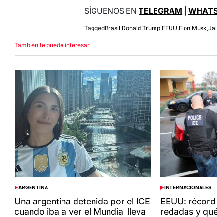
SÍGUENOS EN
TELEGRAM
|
WHATS
Tagged
Brasil
,
Donald Trump
,
EEUU
,
Elon Musk
,
Jai
También te puede interesar
ARGENTINA
INTERNACIONALES
POSTED
POSTED
IN
IN
Una argentina detenida por el ICE
EEUU: récord 
cuando iba a ver el Mundial lleva
redadas y qué