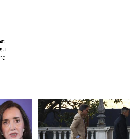
xt:
 su
rna