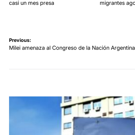
casi un mes presa
migrantes ag
Navegación
Previous:
de
Milei amenaza al Congreso de la Nación Argentina
entradas