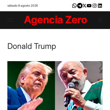
Skip
sábado 8 agosto 2026
Whatsapp
Telegram
X
Youtube
Instagram
LinkedI
to
content
Agencia
Zero
Donald Trump