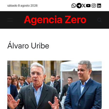
Skip
sábado 8 agosto 2026
Whatsapp
Telegram
X
Youtube
Instagram
LinkedI
to
content
Agencia
Zero
Álvaro Uribe