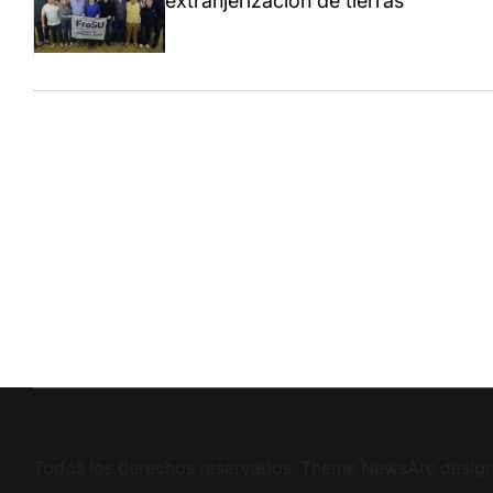
extranjerización de tierras
Todos los derechos reservados. Theme NewsArc desig