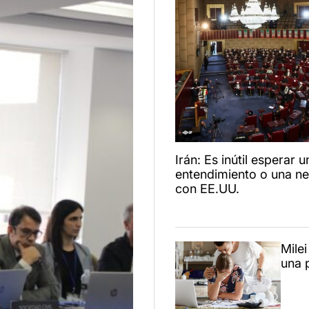
Irán: Es inútil esperar u
entendimiento o una n
con EE.UU.
Mile
una 