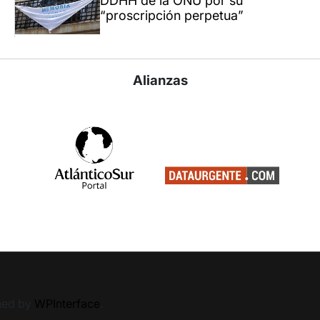
DDHH de la ONU por su
“proscripción perpetua”
Alianzas
ned by
WPInterface
.