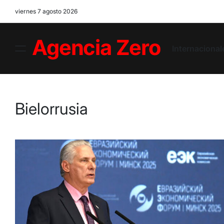
Skip
viernes 7 agosto 2026
to
content
Internacional
Menu
Agencia
Zero
Bielorrusia