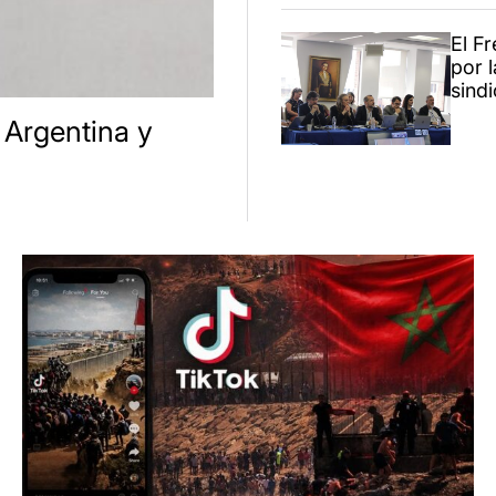
El F
por l
sindi
 Argentina y