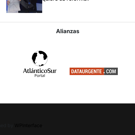
Alianzas
ned by
WPInterface
.