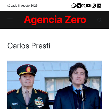
Skip
sábado 8 agosto 2026
Whatsapp
Telegram
X
Youtube
Instagram
LinkedI
to
content
Agencia
Zero
Carlos Presti