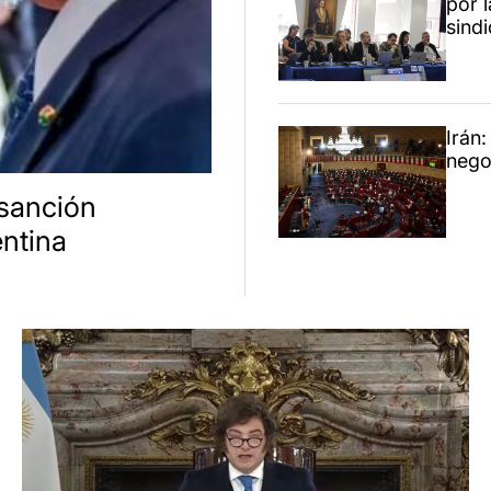
por l
sindi
Irán:
nego
 sanción
ntina