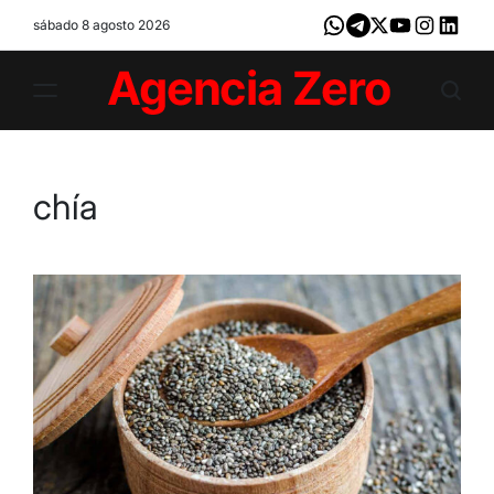
Skip
sábado 8 agosto 2026
Whatsapp
Telegram
X
Youtube
Instagram
LinkedI
to
content
Agencia
Zero
chía