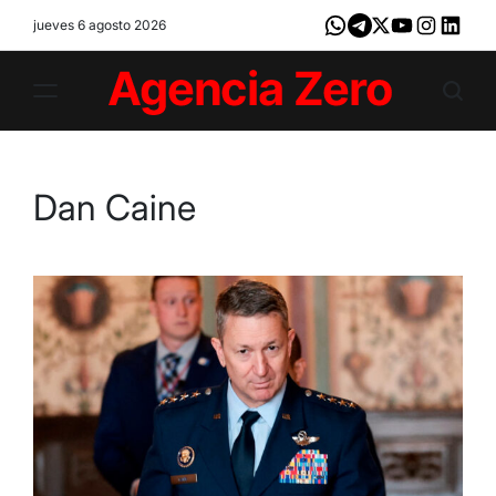
Skip
jueves 6 agosto 2026
Whatsapp
Telegram
X
Youtube
Instagram
LinkedI
to
content
Agencia
Zero
Dan Caine