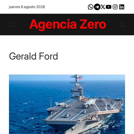
Skip
jueves 6 agosto 2026
Whatsapp
Telegram
X
Youtube
Instagram
LinkedI
to
content
Agencia
Zero
Gerald Ford