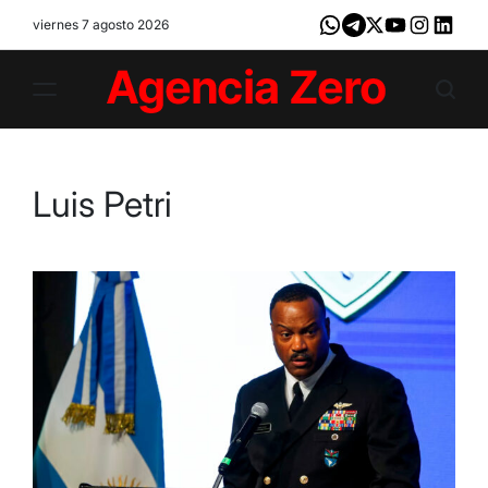
Skip
viernes 7 agosto 2026
Whatsapp
Telegram
X
Youtube
Instagram
LinkedI
to
content
Agencia
Zero
Luis Petri