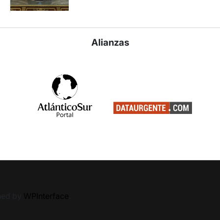
Alianzas
ned by
WPInterface
.