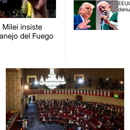
EEUU
denun
 Milei insiste
anejo del Fuego