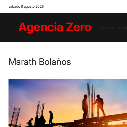
Skip
sábado 8 agosto 2026
to
content
Internacional
Menu
Agencia
Zero
Marath Bolaños