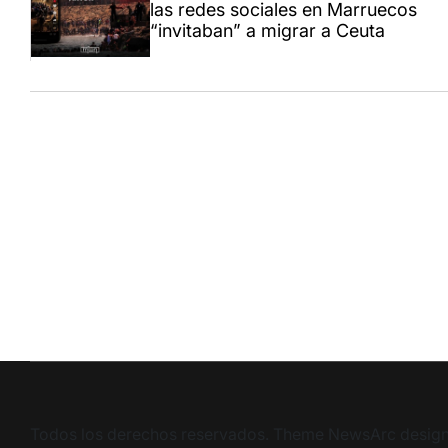
las redes sociales en Marruecos
“invitaban” a migrar a Ceuta
Todos los derechos reservados. Theme NewsArc desig