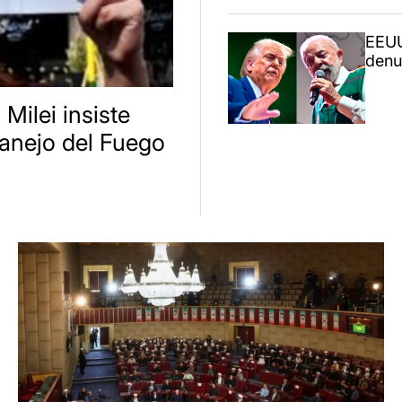
EEUU
denun
 Milei insiste
anejo del Fuego