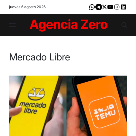
Skip
jueves 6 agosto 2026
Whatsapp
Telegram
X
Youtube
Instagram
LinkedI
to
content
Agencia
Zero
Mercado Libre