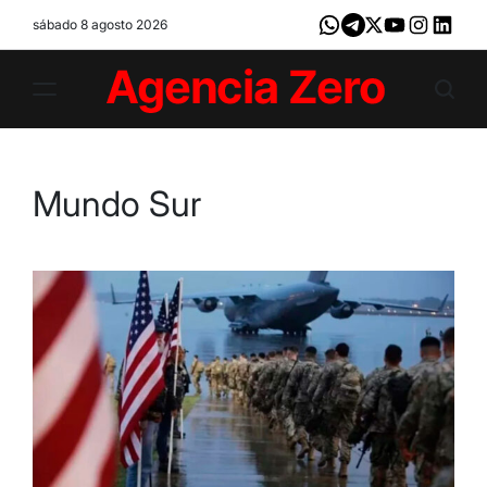
Skip
sábado 8 agosto 2026
Whatsapp
Telegram
X
Youtube
Instagram
LinkedI
to
content
Agencia
Zero
Mundo Sur