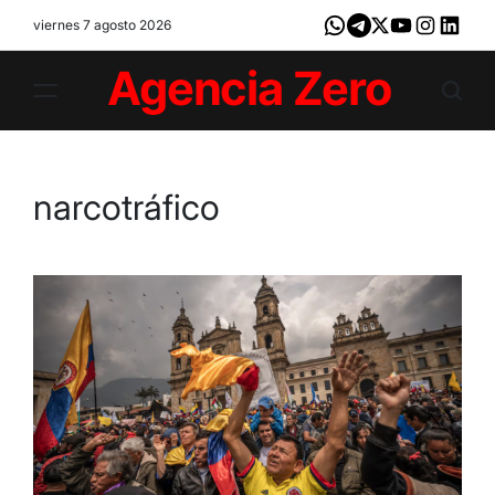
Skip
viernes 7 agosto 2026
Whatsapp
Telegram
X
Youtube
Instagram
LinkedI
to
content
Agencia
Zero
narcotráfico