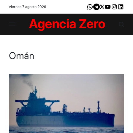
Skip
viernes 7 agosto 2026
Whatsapp
Telegram
X
Youtube
Instagram
LinkedI
to
content
Agencia
Zero
Omán