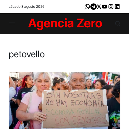
Skip
sábado 8 agosto 2026
Whatsapp
Telegram
X
Youtube
Instagram
LinkedI
to
content
Agencia
Zero
petovello