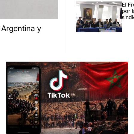
El F
por l
sindi
 Argentina y