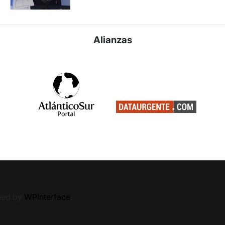
Alianzas
ned by
WPInterface
.