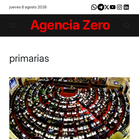
Skip
jueves 6 agosto 2026
Whatsapp
Telegram
X
Youtube
Instagram
LinkedI
to
content
Agencia
Zero
primarias