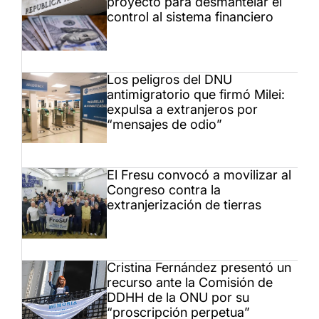
proyecto para desmantelar el
control al sistema financiero
Los peligros del DNU
antimigratorio que firmó Milei:
expulsa a extranjeros por
“mensajes de odio”
El Fresu convocó a movilizar al
Congreso contra la
extranjerización de tierras
Cristina Fernández presentó un
recurso ante la Comisión de
DDHH de la ONU por su
“proscripción perpetua”