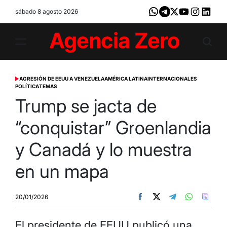
Skip
sábado 8 agosto 2026
Whatsapp
Telegram
X
Youtube
Instagram
LinkedI
to
content
Agencia
Zero
AGRESIÓN DE EEUU A VENEZUELA
AMÉRICA LATINA
INTERNACIONALES
POSTED
POLÍTICA
TEMAS
IN
Trump se jacta de
“conquistar” Groenlandia
y Canadá y lo muestra
en un mapa
20/01/2026
El presidente de EEUU publicó una