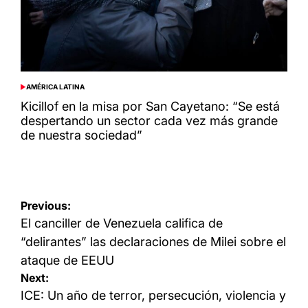
AMÉRICA LATINA
POSTED
IN
Kicillof en la misa por San Cayetano: “Se está
despertando un sector cada vez más grande
de nuestra sociedad”
Navegación
Previous:
de
El canciller de Venezuela califica de
entradas
“delirantes” las declaraciones de Milei sobre el
ataque de EEUU
Next:
ICE: Un año de terror, persecución, violencia y