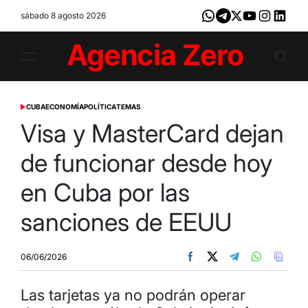
Skip
sábado 8 agosto 2026
Whatsapp
Telegram
X
Youtube
Instagram
LinkedI
to
content
Agencia
Zero
CUBA
ECONOMÍA
POLÍTICA
TEMAS
POSTED
IN
Visa y MasterCard dejan
de funcionar desde hoy
en Cuba por las
sanciones de EEUU
06/06/2026
Las tarjetas ya no podrán operar