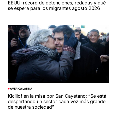
IN
EEUU: récord de detenciones, redadas y qué
se espera para los migrantes agosto 2026
AMÉRICA LATINA
POSTED
IN
Kicillof en la misa por San Cayetano: “Se está
despertando un sector cada vez más grande
de nuestra sociedad”