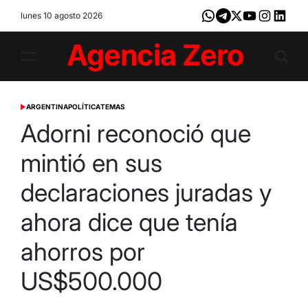
Skip
lunes 10 agosto 2026
Whatsapp
Telegram
X
Youtube
Instagram
LinkedI
to
content
Agencia
Zero
ARGENTINA
POLÍTICA
TEMAS
POSTED
IN
Adorni reconoció que
mintió en sus
declaraciones juradas y
ahora dice que tenía
ahorros por
US$500.000