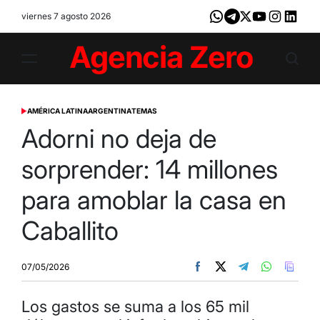
Skip
viernes 7 agosto 2026
Whatsapp
Telegram
X
Youtube
Instagram
LinkedI
to
content
Agencia
Zero
AMÉRICA LATINA
ARGENTINA
TEMAS
POSTED
IN
Adorni no deja de
sorprender: 14 millones
para amoblar la casa en
Caballito
07/05/2026
Los gastos se suma a los 65 mil