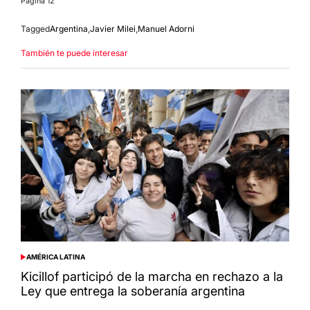
Página 12
Tagged
Argentina
,
Javier Milei
,
Manuel Adorni
También te puede interesar
AMÉRICA LATINA
POSTED
IN
Kicillof participó de la marcha en rechazo a la
Ley que entrega la soberanía argentina