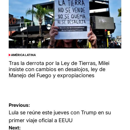
AMÉRICA LATINA
POSTED
IN
Tras la derrota por la Ley de Tierras, Milei
insiste con cambios en desalojos, ley de
Manejo del Fuego y expropiaciones
Navegación
Previous:
de
Lula se reúne este jueves con Trump en su
entradas
primer viaje oficial a EEUU
Next: