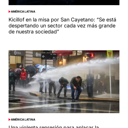
AMÉRICA LATINA
POSTED
IN
Kicillof en la misa por San Cayetano: “Se está
despertando un sector cada vez más grande
de nuestra sociedad”
AMÉRICA LATINA
POSTED
IN
Una violenta represión para aplacar la