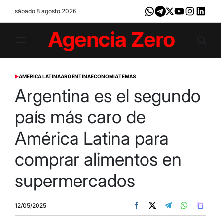
Skip
sábado 8 agosto 2026
Whatsapp
Telegram
X
Youtube
Instagram
LinkedI
to
content
Agencia
Zero
AMÉRICA LATINA
ARGENTINA
ECONOMÍA
TEMAS
POSTED
IN
Argentina es el segundo
país más caro de
América Latina para
comprar alimentos en
supermercados
12/05/2025