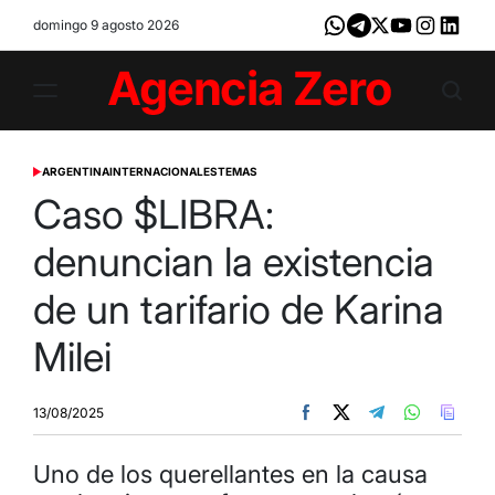
Skip
domingo 9 agosto 2026
Whatsapp
Telegram
X
Youtube
Instagram
LinkedI
to
content
Agencia
Zero
ARGENTINA
INTERNACIONALES
TEMAS
POSTED
IN
Caso $LIBRA:
denuncian la existencia
de un tarifario de Karina
Milei
13/08/2025
Uno de los querellantes en la causa